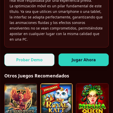
real esté respaldada por una experiencia previa.
La optimización móvil es un pilar fundamental de este
título. Ya sea que utilices un smartphone o una tablet,
la interfaz se adapta perfectamente, garantizando que
las animaciones fluidas y los efectos sonoros
envolventes no se vean comprometidos, permitiéndote
apostar en cualquier lugar con la misma calidad que
en una PC.
Probar Demo
Jugar Ahora
Otros Juegos Recomendados