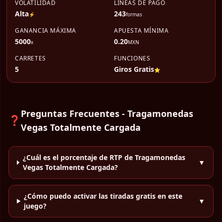
VOLATILIDAD
LÍNEAS DE PAGO
Alta
243
⚡
formas
GANANCIA MÁXIMA
APUESTA MÍNIMA
5000
0.20
x
MXN
CARRETES
FUNCIONES
5
Giros Gratis
⭐
Preguntas Frecuentes - Tragamonedas
❓
Vegas Totalmente Cargada
¿Cuál es el porcentaje de RTP de Tragamonedas
▼
Vegas Totalmente Cargada?
¿Cómo puedo activar las tiradas gratis en este
▼
juego?