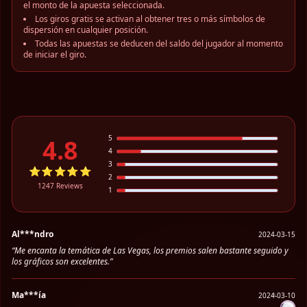
el monto de la apuesta seleccionada.
Los giros gratis se activan al obtener tres o más símbolos de
dispersión en cualquier posición.
Todas las apuestas se deducen del saldo del jugador al momento
de iniciar el giro.
5
4.8
4
3
⭐⭐⭐⭐⭐
2
1247 Reviews
1
Al***ndro
2024-03-15
“Me encanta la temática de Las Vegas, los premios salen bastante seguido y
los gráficos son excelentes.”
Ma***ía
2024-03-10