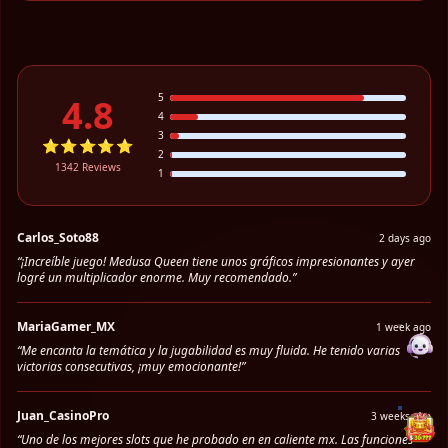
5
4.8
4
3
⭐⭐⭐⭐⭐
2
1342 Reviews
1
Carlos_Soto88
2 days ago
“¡Increíble juego! Medusa Queen tiene unos gráficos impresionantes y ayer
logré un multiplicador enorme. Muy recomendado.”
MariaGamer_MX
1 week ago
“Me encanta la temática y la jugabilidad es muy fluida. He tenido varias
victorias consecutivas, ¡muy emocionante!”
Juan_CasinoPro
3 weeks ago
“Uno de los mejores slots que he probado en en caliente mx. Las funciones