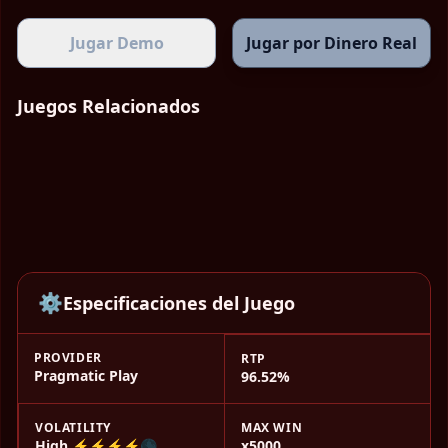
Jugar Demo
Jugar por Dinero Real
Juegos Relacionados
⚙️
Especificaciones del Juego
PROVIDER
RTP
Pragmatic Play
96.52%
VOLATILITY
MAX WIN
High ⚡⚡⚡⚡🌑
x5000