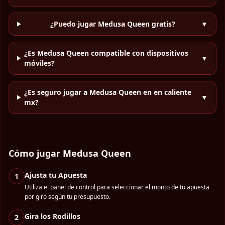
¿Puedo jugar Medusa Queen gratis?
▼
¿Es Medusa Queen compatible con dispositivos
▼
móviles?
¿Es seguro jugar a Medusa Queen en en caliente
▼
mx?
Cómo jugar Medusa Queen
Ajusta tu Apuesta
1
Utiliza el panel de control para seleccionar el monto de tu apuesta
por giro según tu presupuesto.
Gira los Rodillos
2