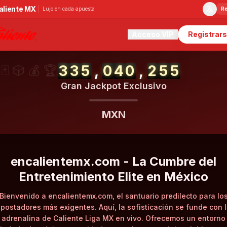
/2026 Lui*** retiro exitoso 10,000 MXN 🏦
aliente MX
Lujo en cada apuesta
R
/2026 Luis*** gano 17,000 MXN 🏆
/2026 LuisR*** recibio bono 1,100 MXN ✨
Acceso VIP
Registrar
/2026 LuisX*** recibio reembolso 720 MXN 🎊
/2026 LuisM*** pego el jackpot de 217,000 MXN 🎰
egístrate en la
/2026 LuisJ*** gano 24,000 MXN 🏆
3
3
4
,
9
7
2
,
9
9
5
 🃏 🎲 💰 🏆
xclusividad
/2026 LuisJo*** recibio reembolso 420 MXN 🎊
Gran Jackpot Exclusivo
/2026 LuisF*** gano 20,500 MXN 🏆
/2026 LuisJos*** retiro exitoso 6,300 MXN ✅
MXN
/2026 Jua*** gano 17,000 MXN 🔥
/2026 Juan*** recibio bono 1,300 MXN 🎉
/2026 JuanK*** retiro exitoso 14,500 MXN 💸
/2026 LuisRi*** retiro exitoso 13,200 MXN ✅
encalientemx.com - La Cumbre del
/2026 LuisD*** recibio reembolso 820 MXN 🔄
Entretenimiento Elite en México
/2026 LuisXi*** pego el jackpot de 190,000 MXN 🚀
/2026 LuisJa*** recibio bono 650 MXN 🎁
Bienvenido a encalientemx.com, el santuario predilecto para lo
/2026 JuanM*** retiro exitoso 2,600 MXN 🏦
postadores más exigentes. Aquí, la sofisticación se funde con 
/2026 LuisA*** retiro exitoso 3,700 MXN 🏦
adrenalina de Caliente Liga MX en vivo. Ofrecemos un entorno
/2026 LuisAn*** gano 26,500 MXN 🔥