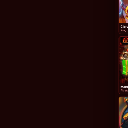
Cier
Pragm
Maní
Playt