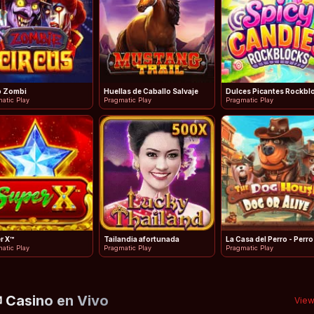
o Zombi
Huellas de Caballo Salvaje
Dulces Picantes Rockbl
atic Play
Pragmatic Play
Pragmatic Play
r X™
Tailandia afortunada
atic Play
Pragmatic Play
Pragmatic Play
 Casino en Vivo
View