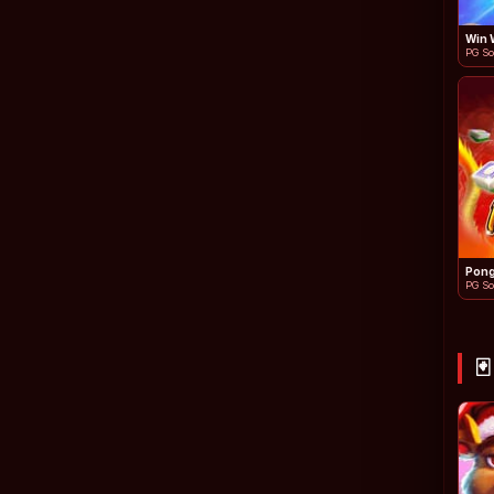
Win 
PG So
Pong
PG So
