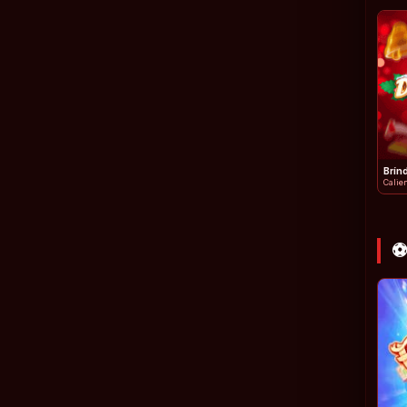
Brín
Calie
⚽