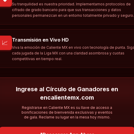
/2026 LuisMar*** retiro exitoso 4,200 MXN 🏦
Su tranquilidad es nuestra prioridad. Implementamos protocolos de
/2026 LuisDan*** recibio bono 1,450 MXN ✨
cifrado de grado bancario para que sus transacciones y datos
/2026 LuisL*** pego el jackpot de 51,000 MXN 🚀
personales permanezcan en un entorno totalmente privado y seguro.
/2026 LuisAnaH*** recibio reembolso 1,120 MXN 🔄
/2026 LuisV*** recibio reembolso 1,020 MXN 🔄
/2026 LuisJose*** recibio bono 350 MXN ✨
Transmisión en Vivo HD
📈
/2026 LuisFe*** retiro exitoso 13,900 MXN 💸
Viva la emoción de Caliente MX en vivo con tecnología de punta. Sig
/2026 LuisRicar*** pego el jackpot de 152,000 MXN 💥
cada jugada de la Liga MX con una claridad asombrosa y cuotas
/2026 LuisMari*** retiro exitoso 13,500 MXN 🏦
competitivas en tiempo real.
/2026 LuisAnd*** retiro exitoso 1,100 MXN 💸
/2026 LuisFer*** recibio bono 1,750 MXN 🎉
/2026 LuisCam*** gano 21,000 MXN 💰
/2026 LuisAndr*** pego el jackpot de 45,000 MXN 🚀
Ingrese al Círculo de Ganadores en
encalientemx.com
Registrarse en Caliente MX es su llave de acceso a
bonificaciones de bienvenida exclusivas y eventos
de gala. Reclame su lugar en la mesa hoy mismo.