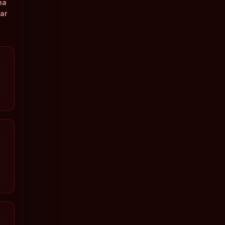
na
ar