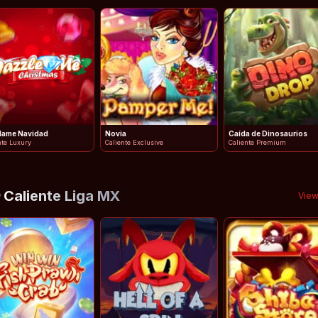
dame Navidad
Novia
Caída de Dinosaurios
nte Luxury
Caliente Exclusive
Caliente Premium
 Caliente Liga MX
View