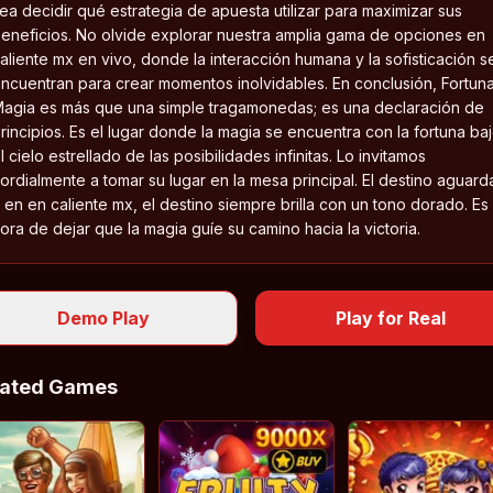
ea decidir qué estrategia de apuesta utilizar para maximizar sus
eneficios. No olvide explorar nuestra amplia gama de opciones en
aliente mx en vivo, donde la interacción humana y la sofisticación s
ncuentran para crear momentos inolvidables. En conclusión, Fortun
agia es más que una simple tragamonedas; es una declaración de
rincipios. Es el lugar donde la magia se encuentra con la fortuna ba
l cielo estrellado de las posibilidades infinitas. Lo invitamos
ordialmente a tomar su lugar en la mesa principal. El destino aguard
 en en caliente mx, el destino siempre brilla con un tono dorado. Es
ora de dejar que la magia guíe su camino hacia la victoria.
Demo Play
Play for Real
lated Games