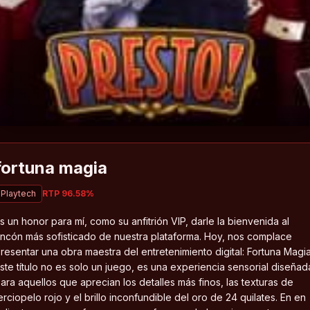
▶
fortuna magia
Playtech
RTP 96.58%
s un honor para mí, como su anfitrión VIP, darle la bienvenida al
incón más sofisticado de nuestra plataforma. Hoy, nos complace
resentar una obra maestra del entretenimiento digital: Fortuna Magia
ste título no es solo un juego, es una experiencia sensorial diseñad
ara aquellos que aprecian los detalles más finos, las texturas de
erciopelo rojo y el brillo inconfundible del oro de 24 quilates. En en