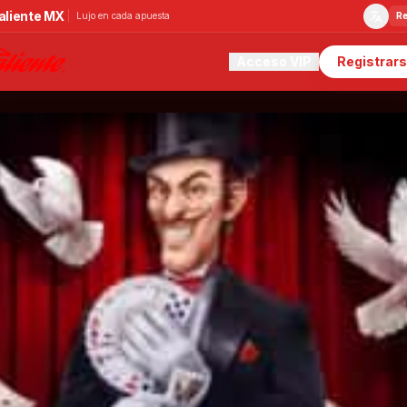
aliente MX
Lujo en cada apuesta
R
Acceso VIP
Registrar