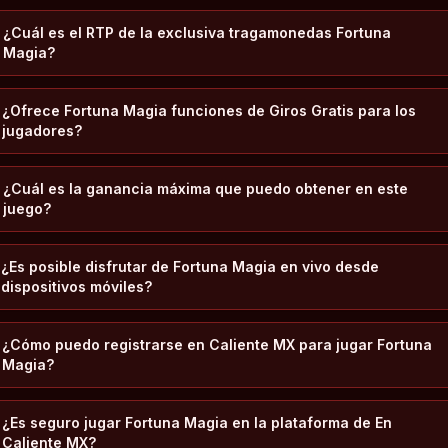
¿Cuál es el RTP de la exclusiva tragamonedas Fortuna
Magia?
¿Ofrece Fortuna Magia funciones de Giros Gratis para los
jugadores?
¿Cuál es la ganancia máxima que puedo obtener en este
juego?
¿Es posible disfrutar de Fortuna Magia en vivo desde
dispositivos móviles?
¿Cómo puedo registrarse en Caliente MX para jugar Fortuna
Magia?
¿Es seguro jugar Fortuna Magia en la plataforma de En
Caliente MX?