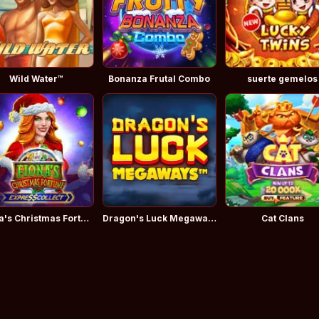
Wild Water™
Bonanza Frutal Combo
suerte gemelos
Fiona's Christmas Fortune
Dragon's Luck Megaways™
Cat Clans