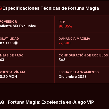
⚙️
Especificaciones Técnicas de Fortuna Magia
ROVEEDOR
RTP
aliente MX Exclusive
96.85%
OLATILIDAD
GANANCIA MÁXIMA
lta ⚡⚡⚡⚡🌑
x7,500
ÍNEAS DE PAGO
CONFIGURACIÓN DE RODILLOS
43
5x3
PUESTA MÍNIMA
FECHA DE LANZAMIENTO
0.20 MXN
Diciembre 2023
AQ - Fortuna Magia: Excelencia en Juego VIP