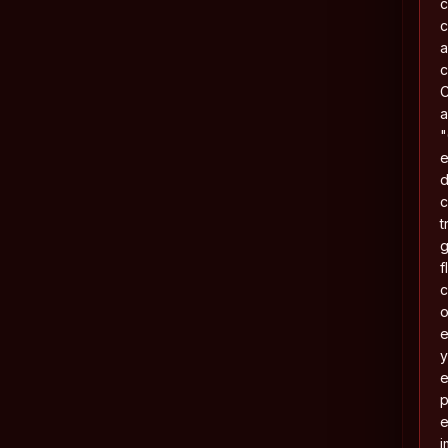
c
c
a
c
C
a
"
e
d
c
t
g
f
c
o
e
y
e
p
e
i